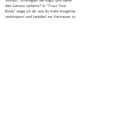
solltest, Strategien verfolgst und dabei 
den Genuss verlierst? In "Trust Your 
Body" zeige ich dir, wie du mehr Integrität 
verkörperst und (wieder) ins Vertrauen zu 
deinem Körper kommst – ohne Regeln, 
ohne Druck, aber mit maximaler Klarheit 
und Leichtigkeit.
Was dich erwartet:
Sofort umsetzbare Ideen, um 
Kontrolle loszulassen
Mehr Vertrauen in deinen Körper & 
deine Gesundheit
Konkrete Übungen, um Integrität und 
Vertrauen zu stärken
Möglichkeit für ein persönliches 
Coaching & Möglichkeit, direkt Fragen 
zu stellen
Weiterlesen >