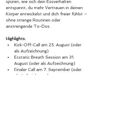
spüren, wie sich dein Essverhalten 
entspannt, du mehr Vertrauen in deinen 
Körper entwickelst und dich freier fühlst – 
ohne strenge Routinen oder 
anstrengende To-Dos.
Highlights:
Kick-Off-Call am 25. August (oder 
als Aufzeichnung)
Ecstatic Breath Session am 31. 
August (oder als Aufzeichnung)
Finaler Call am 7. September (oder 
als Aufzeichnung)
Exklusiver Telegram-Kanal mit 
Impulsen - nur von mir (Kernelement 
der Challenge)
Weiterlesen >
Eintrittskarten